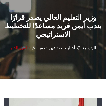
القطاعـات
وزير التعليم العالي يصدر قرارًا
الشئون الأكاديمية
بندب أيمن فريد مساعدًا للتخطيط
البحث العلمي
الاستراتيجي
الرعاية الصحية
الرئيسية
أخبار جامعة عين شمس
تفاصيل الخبر
المراكز والوحدات
الأنظمة الذكية
الإعلام
تواصل معنا