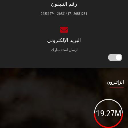
رقم التليفون
26831231 - 26831417 - 26831474
البريد الإلكتروني
أرسل استفسارك.
الزائـرون
19.27M