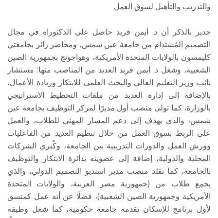
والتدريب والتأهيل لسوق العمل.
جدير بالذكر أن د. أيمن فريد حاصل على الدكتوراة في مجال
التصميم المُستدام من جامعة عين شمس، ومحاضر زائر بجامعتي
كليمسون بالولايات المتحدة الأمريكية، وهواجونج بجمهورية الصين
الشعبية، وشغل د. أيمن فريد العديد من المناصب منها: مستشار
نائب وزير التعليم العالي والبحث العلمى للابتكار وريادة الأعمال،
بالإضافة إلى إدارة العديد من ملفات التخطيط الاستراتيجي
بالوزارة، كما تولى منصب أول مديرًا لمركز التوظيف بجامعة عين
شمس، والذى يهدف إلى دعم المسار المهني للطلاب، والعمل
على الربط بسوق العمل من خلال تنظيم العديد من الفاعليات
وورش العمل والدورات التدريبية بين الجامعة، وكُبري الشركات
المحلية والدولية، إضافة إلى عضويته بدائرة الابتكار والتوظيف
بالجامعة، كما تقلد منصب مدير استديو التصميم الدولي، والذي
يجمع طلاب من (جمهورية مصر العربية، والولايات المتحدة
الأمريكية وجمهورية الصين الشعبية)، فضلًا عن أنه عمل كمنسق
لأول برنامج للإسكان تقدمه جامعة حكومية، كما شغل وظيفة