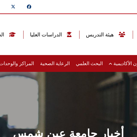
هيئة التدريس
الدراسات العليا
الخريجين
 الأكاديمية
البحث العلمي
الرعاية الصحية
المراكز والوحدا
أخبار جامعة عين شمس