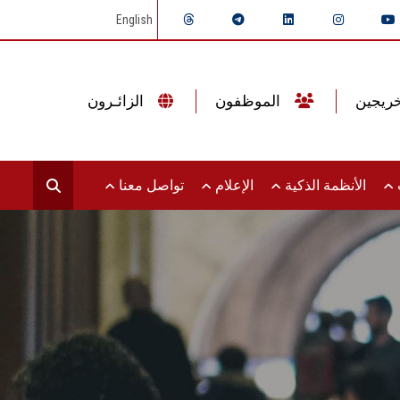
English
الموظفون
الزائـرون
ت
الأنظمة الذكية
الإعلام
تواصل معنا