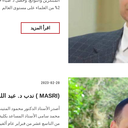
المبتكرين والنوابغ، وحصل د. ضياء 
2% من العلماء على مستوى العالم
اقرأ المزيد
2023-02-20
ندب د. عبد الله سامي للعمل بمركز أبحاث كلية الطب ( MASRI)
أصدر الأستاذ الدكتور محمود المتين
من التاسع عشر من فبراير عام ألفين وثلاثة و