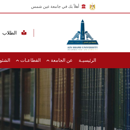
أهلاً بك في جامعة عين شمس
الطلاب
الرئيسيـة
عن الجامعة
القطاعـات
الشئون