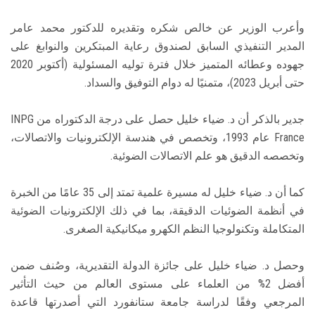
وأعرب الوزير عن خالص شكره وتقديره للدكتور محمد عامر
المدير التنفيذي السابق لصندوق رعاية المبتكرين والنوابغ على
جهوده وعطائه المتميز خلال فترة توليه المسئولية (أكتوبر 2020
حتى أبريل 2023)، متمنيًا له دوام التوفيق والسداد.
جدير بالذكر أن د. ضياء خليل حصل على درجة الدكتوراه من INPG
France عام 1993، وتخصص في هندسة الإلكترونيات والاتصالات،
وتخصصه الدقيق هو علم الاتصالات الضوئية.
كما أن د. ضياء خليل له مسيرة علمية تمتد إلى 35 عامًا من الخبرة
في أنظمة الضوئيات الدقيقة، بما في ذلك الإلكترونيات الضوئية
المتكاملة وتكنولوجيا النظم الكهرو ميكانيكية الصغرى.
وحصل د. ضياء خليل على جائزة الدولة التقديرية، وصُنف ضمن
أفضل 2% من العلماء على مستوى العالم من حيث التأثير
المرجعي وفقًا لدراسة جامعة ستانفورد التي أصدرتها قاعدة