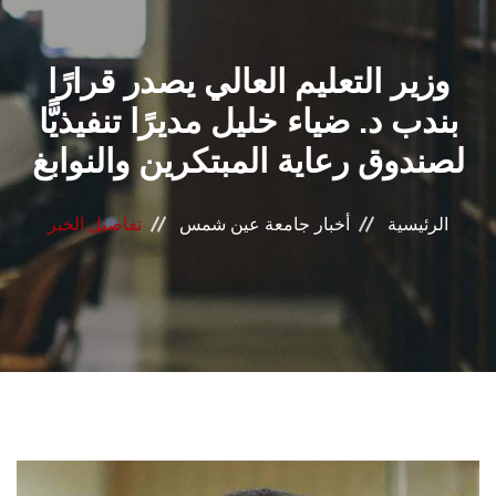
القطاعـات
وزير التعليم العالي يصدر قرارًا
الشئون الأكاديمية
بندب د. ضياء خليل مديرًا تنفيذيًّا
البحث العلمي
لصندوق رعاية المبتكرين والنوابغ
الرعاية الصحية
الرئيسية
أخبار جامعة عين شمس
تفاصيل الخبر
المراكز والوحدات
الأنظمة الذكية
الإعلام
تواصل معنا