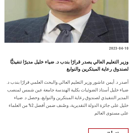
الطلاب
هيئة التدريس
الدراسات العليا
2023-04-10
الخريجين
وزير التعليم العالي يصدر قرارًا بندب د. ضياء خليل مديرًا تنفيذيًّا
الموظفون
لصندوق رعاية المبتكرين والنوابغ
أصدر د. أيمن عاشور وزير التعليم العالي والبحث العلمي قرارًا بندب د.
الزائـرون
ضياء خليل أستاذ الضوئيات بكلية الهندسة جامعة عين شمس لمنصب
المدير التنفيذي لصندوق رعاية المبتكرين والنوابغ، وحصل د. ضياء
سجل الان
خليل على جائزة الدولة التقديرية، وصُنف ضمن أفضل 2% من العلماء
على مستوى العالم