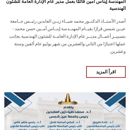
المهندسة إيناس أمين قائمًا بعمل مدير عام الإدارة العامة للشئون
الهندسية
أصدر الأستــاذ الدكتــور محمد ضيــاء زيــن العابدين رئيــس جــامعة
عيــن شمس قرارًا بقيــام المهنــدسة إينــاس أمــين حسن محمد -
بتسييــر أعمــال مديــر عام الإدارة العامــة للشئون الهندسية بجانب
عملها اعتبارًا من الثاني والعشرين من شهر يوليو عام ألفين وستة
وعشرين .
اقرأ المزيد