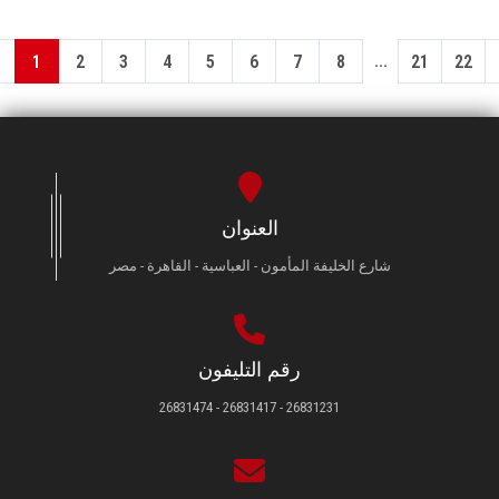
...
1
2
3
4
5
6
7
8
21
22
العنوان
شارع الخليفة المأمون - العباسية - القاهرة - مصر
رقم التليفون
26831231 - 26831417 - 26831474