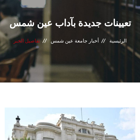
القطاعـات
تعيينات جديدة بآداب عين شمس
الشئون الأكاديمية
البحث العلمي
الرئيسية
أخبار جامعة عين شمس
تفاصيل الخبر
الرعاية الصحية
المراكز والوحدات
الأنظمة الذكية
الإعلام
تواصل معنا