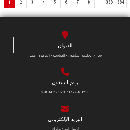
...
1
2
3
4
5
6
7
8
383
384
العنوان
شارع الخليفة المأمون - العباسية - القاهرة - مصر
رقم التليفون
26831231 - 26831417 - 26831474
البريد الإلكتروني
أرسل استفسارك.