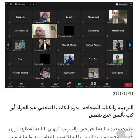
2021-02-14
الترجمة والكتابة للصحافة.. ندوة للكاتب الصحفي عبد الجواد أبو
كب بألسن عين شمس
نظمت وحدة متابعة الخريجين والتدريب المهني التابعة لقطاع شؤون
خدمة المجتمع وتنمية البيئة، بكلية الألسن، بالتعاون مع بوابة السفير،