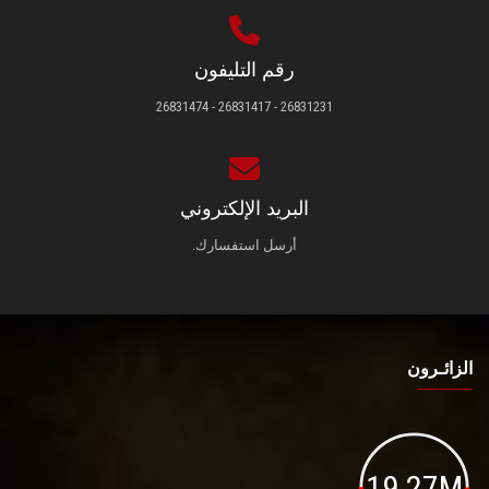
رقم التليفون
26831231 - 26831417 - 26831474
البريد الإلكتروني
أرسل استفسارك.
الزائـرون
19.27M