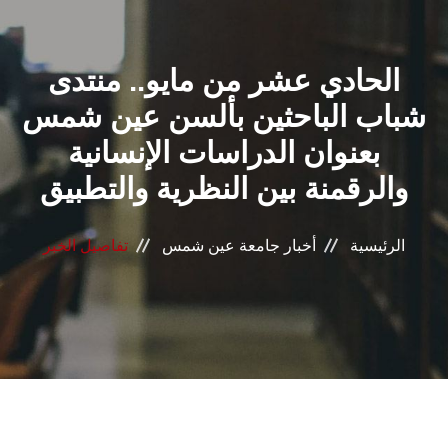
القطاعـات
الحادي عشر من مايو.. منتدى
الشئون الأكاديمية
شباب الباحثين بألسن عين شمس
البحث العلمي
بعنوان الدراسات الإنسانية
والرقمنة بين النظرية والتطبيق
الرعاية الصحية
المراكز والوحدات
الرئيسية
أخبار جامعة عين شمس
تفاصيل الخبر
الأنظمة الذكية
الإعلام
تواصل معنا