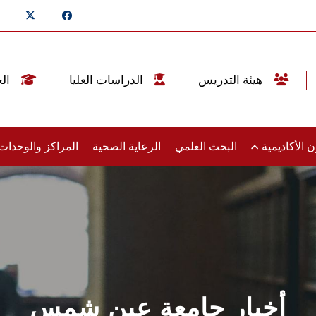
هيئة التدريس
الدراسات العليا
الخريجين
 الأكاديمية
البحث العلمي
الرعاية الصحية
المراكز والوحدا
أخبار جامعة عين شمس