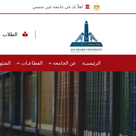
أهلاً بك في جامعة عين شمس
الطلاب
الرئيسيـة
عن الجامعة
القطاعـات
الشئون