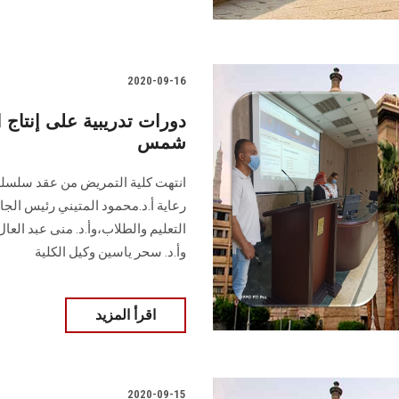
2020-09-16
دورات تدريبية على إنتاج 
شمس
انتهت كلية التمريض من عقد سلسلة د
رعاية أ.د.محمود المتيني رئيس الجا
التعليم والطلاب،وأ.د. منى عبد العا
وأ.د. سحر ياسين وكيل الكلية
اقرأ المزيد
2020-09-15