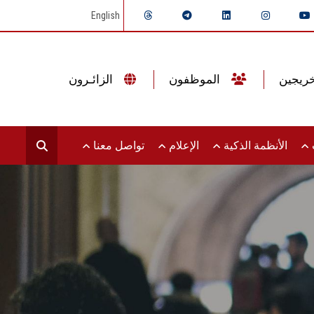
English
الموظفون
الزائـرون
ت
الأنظمة الذكية
الإعلام
تواصل معنا