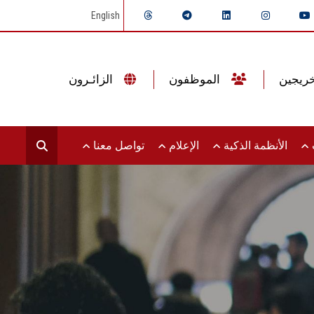
English
الموظفون
الزائـرون
ت
الأنظمة الذكية
الإعلام
تواصل معنا