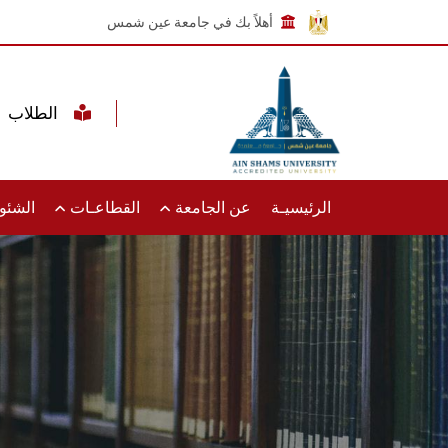
أهلاً بك في جامعة عين شمس
الطلاب
الرئيسيـة
عن الجامعة
القطاعـات
الشئون