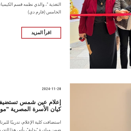
التغذية "، والذي نظمه قسم الكيميا
الخامس (فارم دي)
اقرأ المزيد
2024-11-28
إعلام عين شمس تستضيف ت
كيان الأسرة المصرية "مو
استضافت كلية الإعلام، تدريبًا للبر
ضمن مبادرة "بداية"، ‏يأتي هذا الت