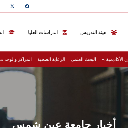
هيئة التدريس
الدراسات العليا
الخريجين
 الأكاديمية
البحث العلمي
الرعاية الصحية
المراكز والوحدا
أخبار جامعة عين شمس