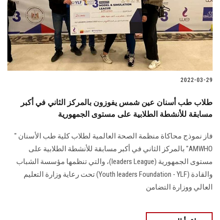
الطلاب
هيئة التدريس
الدراسات العليا
2022-03-29
الخريجين
طلاب طب أسنان عين شمس يفوزون بالمركز الثاني في أكبر
الموظفون
مسابقة للأنشطة الطلابية على مستوى الجمهورية
فاز نموذج محاكاة منظمة الصحة العالمية لطلاب كلية طب الأسنان "
الزائـرون
AMWHO" بالمركز الثاني في أكبر مسابقة للأنشطة الطلابية على
مستوى الجمهورية (leaders League)، والتي تنظمها مؤسسة الشباب
سجل الان
والقادة (Youth leaders Foundation - YLF) تحت رعاية وزارة التعليم
العالي ووزارة التضامن