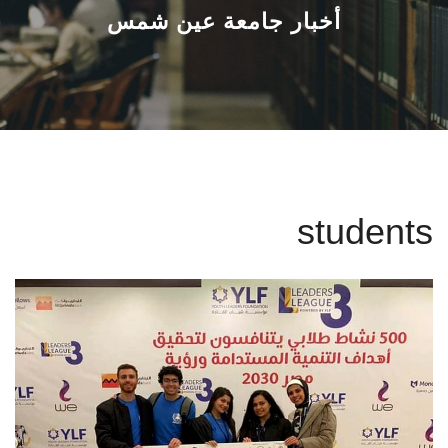
القطاعـات
أخبار جامعة عين شمس
الشئون الأكاديمية
البحث العلمي
الرعاية الصحية
students
المراكز والوحدات
الأنظمة الذكية
الإعلام
تواصل معنا