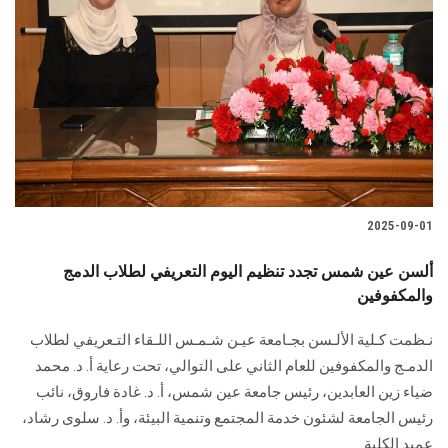
2025-09-01
ألسن عين شمس تجدد تنظيم اليوم التعريفي لطلاب الدمج
والمكفوفين
نـظمت كـلية الألـسن بجـامعة عيـن شـمـس اللـقاء التـعريفي لطلاب
الدمـج والمكفوفين للعام الثاني على التوالي، تحت رعاية أ. د. محمد
ضياء زين العابدين، رئيس جامعة عين شمس، أ. د. غادة فاروق، نائب
رئيس الجامعة لشئون خدمة المجتمع وتنمية البيئة، وأ. د. سلوى رشاد،
عميد الكلية.