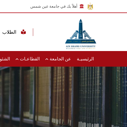
أهلاً بك في جامعة عين شمس
الطلاب
الرئيسيـة
عن الجامعة
القطاعـات
الشئون