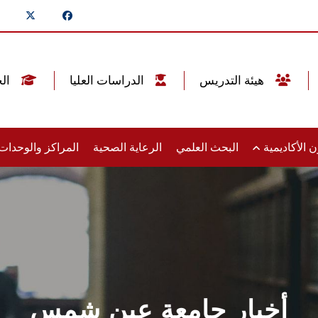
هيئة التدريس
الدراسات العليا
الخريجين
 الأكاديمية
البحث العلمي
الرعاية الصحية
المراكز والوحدا
أخبار جامعة عين شمس