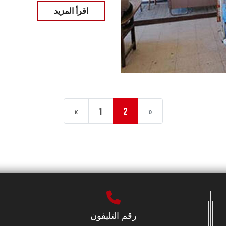
اقرأ المزيد
«
1
2
»
رقم التليفون