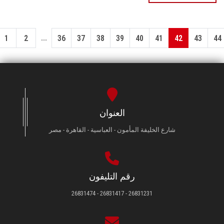
...
1
2
36
37
38
39
40
41
42
43
44
العنوان
شارع الخليفة المأمون - العباسية - القاهرة - مصر
رقم التليفون
26831231 - 26831417 - 26831474