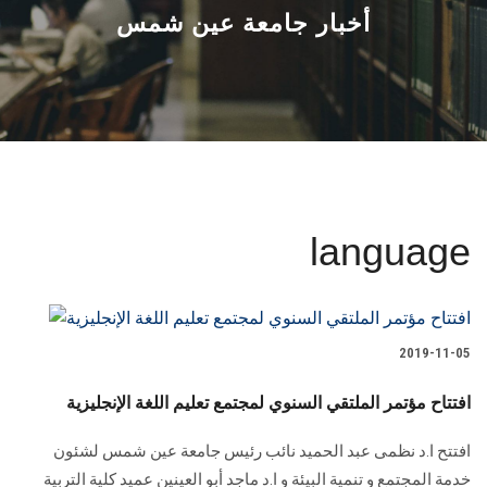
القطاعـات
أخبار جامعة عين شمس
الشئون الأكاديمية
البحث العلمي
الرعاية الصحية
language
المراكز والوحدات
الأنظمة الذكية
2019-11-05
الإعلام
افتتاح مؤتمر الملتقي السنوي لمجتمع تعليم اللغة الإنجليزية
تواصل معنا
افتتح ا.د نظمى عبد الحميد نائب رئيس جامعة عين شمس لشئون
خدمة المجتمع و تنمية البيئة و ا.د ماجد أبو العينين عميد كلية التربية