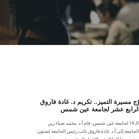
 مسيرة التميز.. تكريم د. غادة فاروق
 الرابع عشر لجامعة عين شمس
خلال احتفالية ختام المؤتمر الدولي الـ 14 لجامعة عين شمس، قام أ.د. محمد ضياء زين
الجامعة إلى أ.د. غادة فاروق نائب رئيس الجامعة لشئون