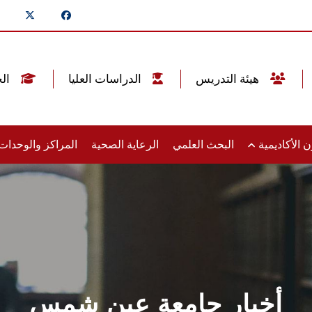
هيئة التدريس
الدراسات العليا
الخريجين
 الأكاديمية
البحث العلمي
الرعاية الصحية
المراكز والوحدا
أخبار جامعة عين شمس