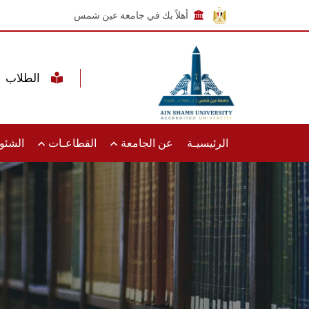
أهلاً بك في جامعة عين شمس
الطلاب
الرئيسيـة
عن الجامعة
القطاعـات
الشئون