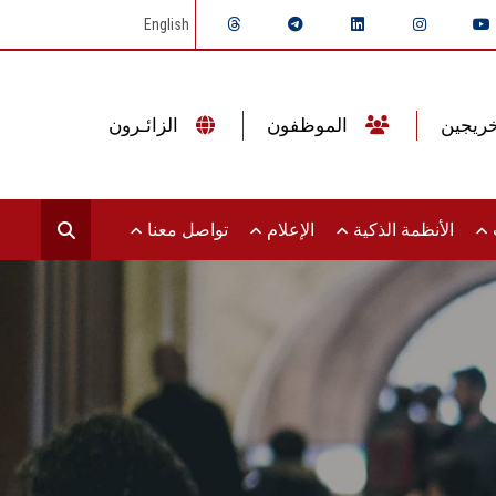
English
الموظفون
الزائـرون
ت
الأنظمة الذكية
الإعلام
تواصل معنا