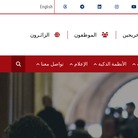
English
الموظفون
الزائـرون
ت
الأنظمة الذكية
الإعلام
تواصل معنا