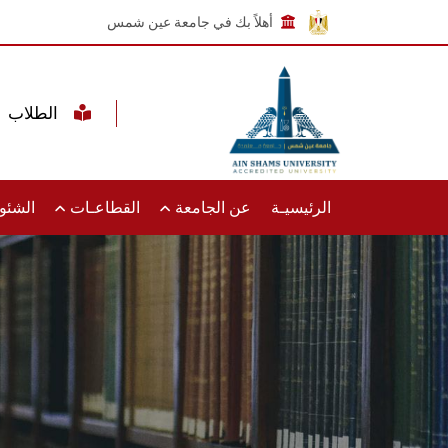
أهلاً بك في جامعة عين شمس
الطلاب
الرئيسيـة
عن الجامعة
القطاعـات
الشئون