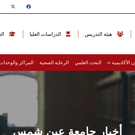
هيئة التدريس
الدراسات العليا
الخريجين
 الأكاديمية
البحث العلمي
الرعاية الصحية
المراكز والوحدا
أخبار جامعة عين شمس