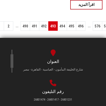
اقرأ المزيد
...
...
1
2
490
491
492
493
494
495
496
576
5
العنوان
شارع الخليفة المأمون - العباسية - القاهرة - مصر
رقم التليفون
26831231 - 26831417 - 26831474