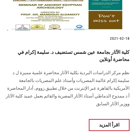
الطلاب
هيئة التدريس
الدراسات العليا
2021-02-18
الخريجين
كلية الآثار بجامعة عين شمس تستضيف د. سليمة إكرام في
محاضرة أونلاين
الموظفون
نظم مركز الدراسات البردية بكلية الآثار محاضرة علمية مميزة ل د.
سليمة إكرام عالمة المصريات وأستاذ علم المصريات بالجامعة
الزائـرون
الأمريكية بالقاهرة عبر الإنترنت من خلال تطبيق زووم، أدار المحاضرة
أ.د ممدوح الدماطي أستاذ الآثار المصرية والقائم بعمل عميد كلية الآثار
سجل الان
ووزير الآثار السابق
اقرأ المزيد