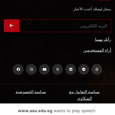
سجل ليصلك أحدث الأخبار
رأيك يهمنا
أراء المستخدمين
سياسة التعامل مع
سياسة الخصوصية
الشكاوي
ميثاق المتعاملين
الأسئلة الشائعة
www.asu.edu.eg
wants to play speech