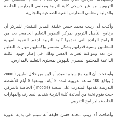
التربويين من غير خريجي كلية التربية ومعلمي المدارس الخاصة
والدولية ومعلمي المدارس الفنية الصناعية والتجارية.
وأكدت أ.د. زينب محمد حسن خليفة المدير التنفيذي للمركز أن
برنامج التأهيل التربوي بمركز التطوير التعليم الجامعي يعد من
البرامج الرائدة التي تقدمها كلية التربية لدعم التنمية المهنية
للمعلمين وتنمية قدراتهم بشكل مستمر وإكسابهم مهارات التعليم
عن بعد ومواكبة تغيرات العصر وذلك في إطار جهود الكلية
الداعمة للمجتمع المصري للنهوض بمستوى التعليم بالمدارس.
وأوضحت أن البرنامج سيتم تنفيذه أونلاين من خلال تطبيق ( zoom
) بواقع 100 ساعة تدريبية لمده 8 أيام، ويتبعها 8 أيام للأنشطة
التدريبية يقدمها المتدرب على منصة (moodle ) الخاصة بالمركز،
حيث يقوم نخبة من أساتذة كلية التربية بتقديم المعارف والمهارات
الخاصة بالبرنامج التدريبي.
وأضافت أ.د. زينب محمد حسن خليفة أنه سيتم في بداية الدورة