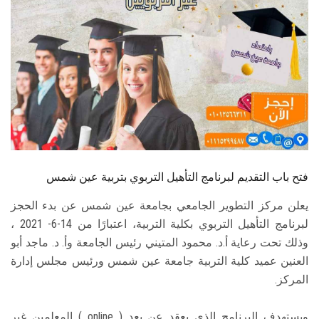
الطلاب
هيئة التدريس
الدراسات العليا
الخريجين
الموظفون
فتح باب التقديم لبرنامج التأهيل التربوي بتربية عين شمس
الزائـرون
يعلن مركز التطوير الجامعي بجامعة عين شمس عن بدء الحجز
لبرنامج التأهيل التربوي بكلية التربية، اعتبارًا من 14-6- 2021 ،
سجل الان
وذلك تحت رعاية أ.د. محمود المتيني رئيس الجامعة وأ. د. ماجد أبو
العنين عميد كلية التربية جامعة عين شمس ورئيس مجلس إدارة
المركز.
ويستهدف البرنامج الذي يعقد عن بعد ( online ) المعلمين غير