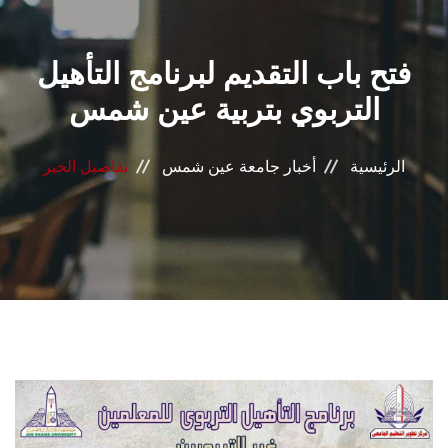
القطاعـات
فتح باب التقديم لبرنامج التأهيل
الشئون الأكاديمية
التربوي بتربية عين شمس
البحث العلمي
الرئيسية
أخبار جامعة عين شمس
تفاصيل الخبر
الرعاية الصحية
المراكز والوحدات
الأنظمة الذكية
الإعلام
تواصل معنا