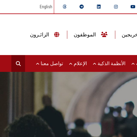
English
الموظفون
الزائـرون
ت
الأنظمة الذكية
الإعلام
تواصل معنا