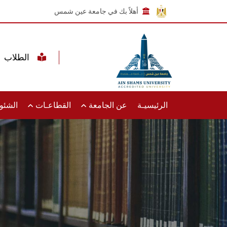
أهلاً بك في جامعة عين شمس
الطلاب
الرئيسيـة
عن الجامعة
القطاعـات
الشئون