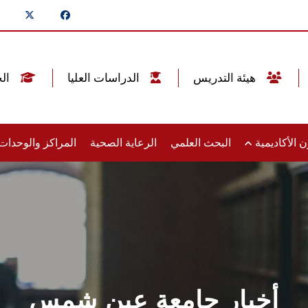
هيئة التدريس
الدراسات العليا
الخريجين
 الأكاديمية
البحث العلمي
الرعاية الصحية
المراكز والوحدا
أخبار جامعة عين شمس