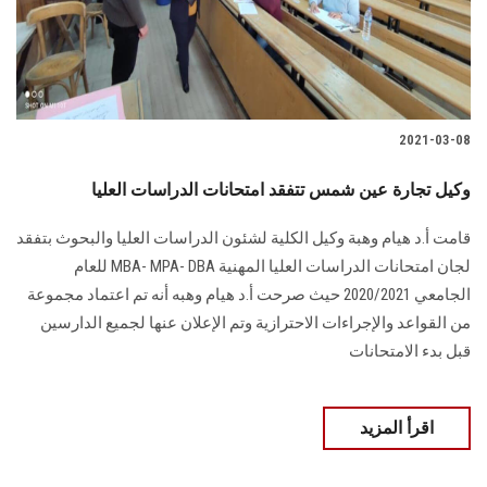
الطلاب
هيئة التدريس
الدراسات العليا
2021-03-08
الخريجين
وكيل تجارة عين شمس تتفقد امتحانات الدراسات العليا
قامت أ.د هيام وهبة وكيل الكلية لشئون الدراسات العليا والبحوث بتفقد
الموظفون
لجان امتحانات الدراسات العليا المهنية MBA- MPA- DBA للعام
الجامعي 2020/2021 حيث صرحت أ.د هيام وهبه أنه تم اعتماد مجموعة
الزائـرون
من القواعد والإجراءات الاحترازية وتم الإعلان عنها لجميع الدارسين
قبل بدء الامتحانات
سجل الان
اقرأ المزيد