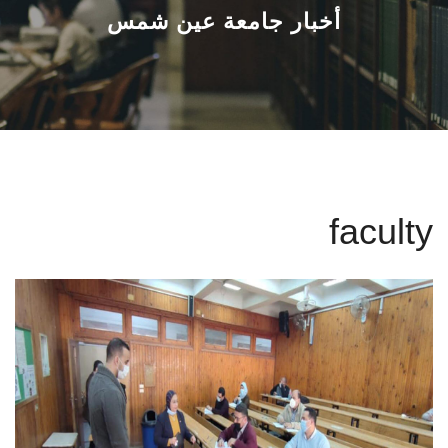
القطاعـات
أخبار جامعة عين شمس
الشئون الأكاديمية
البحث العلمي
الرعاية الصحية
faculty
المراكز والوحدات
الأنظمة الذكية
الإعلام
تواصل معنا