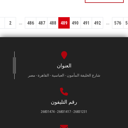
...
...
1
2
486
487
488
489
490
491
492
576
5
العنوان
شارع الخليفة المأمون - العباسية - القاهرة - مصر
رقم التليفون
26831231 - 26831417 - 26831474