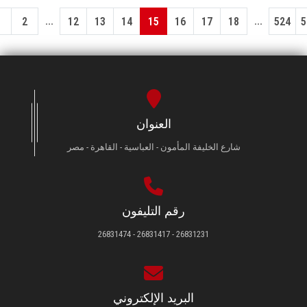
...
...
1
2
12
13
14
15
16
17
18
524
5
العنوان
شارع الخليفة المأمون - العباسية - القاهرة - مصر
رقم التليفون
26831231 - 26831417 - 26831474
البريد الإلكتروني