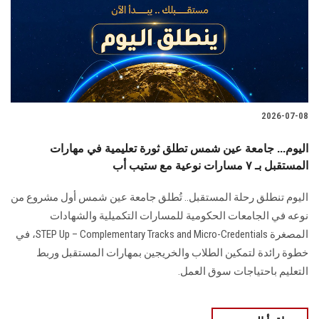
الطلاب
هيئة التدريس
الدراسات العليا
2026-07-08
الخريجين
اليوم... جامعة عين شمس تطلق ثورة تعليمية في مهارات
الموظفون
المستقبل بـ ٧ مسارات نوعية مع ستيب أب
اليوم تنطلق رحلة المستقبل.. تُطلق جامعة عين شمس أول مشروع من
الزائـرون
نوعه في الجامعات الحكومية للمسارات التكميلية والشهادات
المصغرة STEP Up – Complementary Tracks and Micro-Credentials، في
سجل الان
خطوة رائدة لتمكين الطلاب والخريجين بمهارات المستقبل وربط
التعليم باحتياجات سوق العمل.