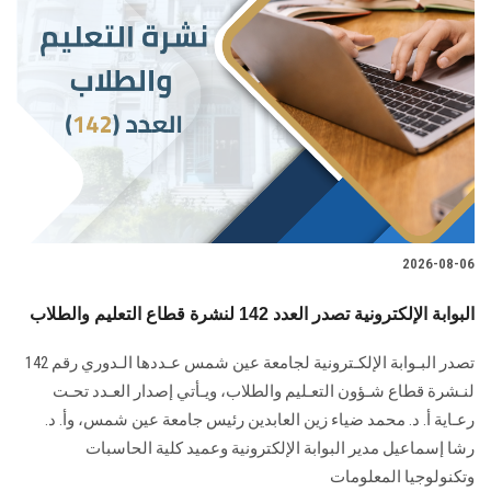
2026-08-06
البوابة الإلكترونية تصدر العدد 142 لنشرة قطاع التعليم والطلاب
تصدر البـوابة الإلكـترونية لجامعة عين شمس عـددها الـدوري رقم 142
لنـشرة قطاع شـؤون التعـليم ‏والطلاب‎، ويـأتي إصدار العـدد تحـت
رعـاية أ. د. محمد ضياء زين العابدين رئيس جامعة عين شمس، وأ. د.
‏رشا إسماعيل مدير البوابة الإلكترونية وعميد كلية الحاسبات
وتكنولوجيا المعلومات