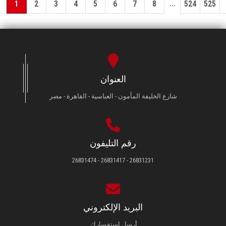
...
1
2
3
4
5
6
7
8
524
525
العنوان
شارع الخليفة المأمون - العباسية - القاهرة - مصر
رقم التليفون
26831231 - 26831417 - 26831474
البريد الإلكتروني
أرسل استفسارك.