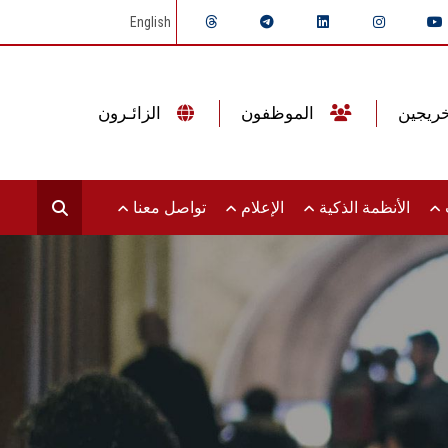
English
الموظفون
الزائـرون
ت
الأنظمة الذكية
الإعلام
تواصل معنا