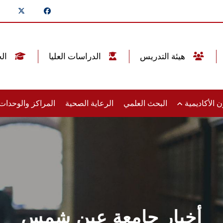
هيئة التدريس
الدراسات العليا
الخريجين
 الأكاديمية
البحث العلمي
الرعاية الصحية
المراكز والوحدا
أخبار جامعة عين شمس