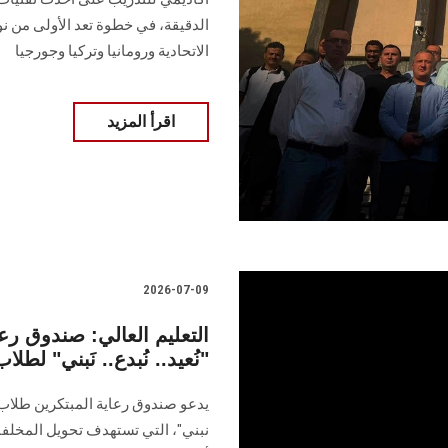
الدقيقة، في خطوة تعد الأولى من ن
الاتحادية ورومانيا وتركيا وجورجيا
اقرأ المزيد
2026-07-09
التعليم العالي: صندوق رع
"نُعيد.. نُبدع.. نَبني" لطل
يدعو صندوق رعاية المبتكرين طلاب ا
نبني"، التي تستهدف تحويل المخلفا