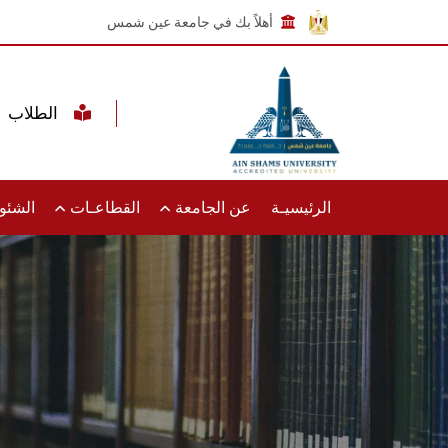
أهلاً بك في جامعة عين شمس
الطلاب
الرئيسيـة
عن الجامعة
القطاعـات
الشئون