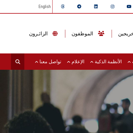
English
الموظفون
الزائـرون
ت
الأنظمة الذكية
الإعلام
تواصل معنا