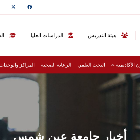
هيئة التدريس
الدراسات العليا
الخريجين
 الأكاديمية
البحث العلمي
الرعاية الصحية
المراكز والوحدا
أخبار جامعة عين شمس