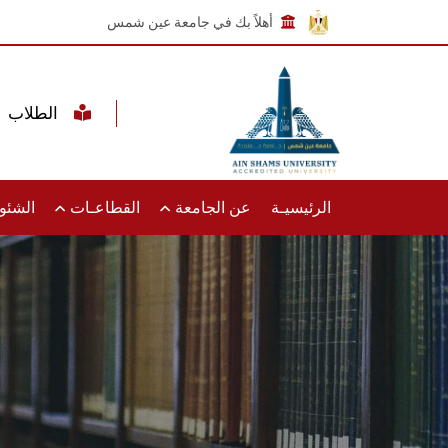
أهلاً بك في جامعة عين شمس
الطلاب
الرئيسيـة
عن الجامعة
القطاعـات
الشئون