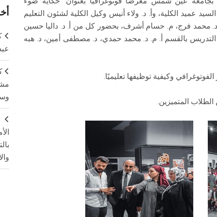
عية بجامعة عين شمس معرضًا فوتوغرافيا بعنوان "حكاية ضوء
أخر
لسيد عميد الكلية، وأ. د. ولاء أنيس وكيل الكلية لشئون التعليم
د. محمد فرج، م. حسام أشرف، بحضور كل من أ. د. داليا حسين
ك
التدريس بالقسم أ. م. د. محمد حمدي، د. مصطفى أمين، د. هبه
عبد
ك
وتوغرافي وكيفية توظيفها تعليميًا.
مشت
وسم
لطلاب المتميزين.
ج
الأ
بال
وال