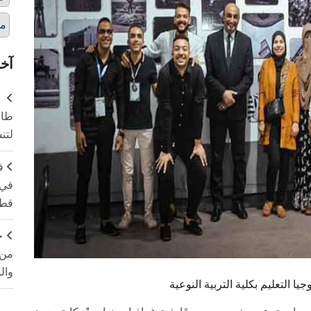
م
آخر
طال
لتن
ف
في 
قطا
ج
من 
وال
التعليم بكلية التربية النوعية