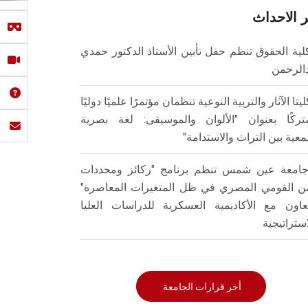
 الاحداث
لية الحقوق تنظم حفل تأبين الأستاذ الدكتور حمدي
الرحمن
ليتا الآثار والتربية النوعية تنظمان مؤتمرًا علميًا دوليًا
ركًا بعنوان "الألوان والموسيقى: لغة بصرية
عية بين التراث والاستدامة"
امعة عين شمس تنظم برنامج "ركائز ومحددات
من القومي المصري في ظل المتغيرات المعاصرة"
تعاون مع الأكاديمية العسكرية للدراسات العليا
استراتيجية
أخر قرارات الجامعة