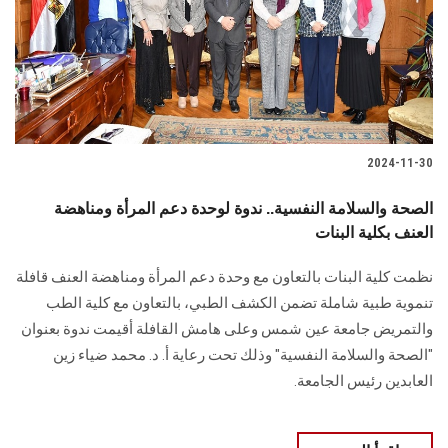
الطلاب
هيئة التدريس
الدراسات العليا
2024-11-30
الخريجين
الصحة والسلامة النفسية.. ندوة لوحدة دعم المرأة ومناهضة
الموظفون
العنف بكلية البنات
نظمت كلية البنات بالتعاون مع وحدة دعم المرأة ومناهضة العنف قافلة
الزائـرون
تنموية ‏طبية شاملة تضمن الكشف الطبي، بالتعاون مع كلية الطب
والتمريض جامعة عين شمس وعلى ‏هامش القافلة أقيمت ندوة بعنوان
سجل الان
"الصحة والسلامة النفسية" وذلك تحت رعاية أ. د. محمد ضياء ‏زين
العابدين رئيس الجامعة.