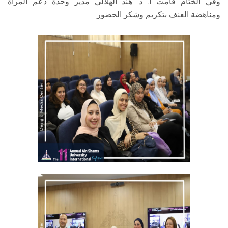
وفي الختام قامت أ. د. هند الهلالي مدير وحدة دعم المرأة
ومناهضة العنف بتكريم وشكر الحضور.