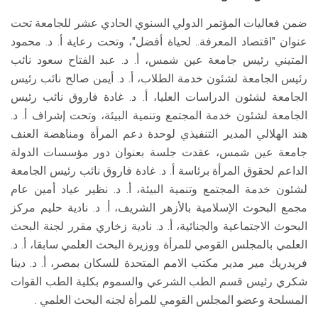
ضمن فعاليات المؤتمر الدولي السنوي الحادي عشر للجامعة تحت
عنوان "اقتصاد المعرفة.. لحياة أفضل"، وتحت رعاية أ. د. محمود
المتيني رئيس جامعة عين شمس، أ. د. عبد الفتاح سعود نائب
رئيس الجامعة لشئون خدمة الطلاب، أ. د. أيمن صالح نائب رئيس
الجامعة لشئون الدراسات العليا، أ. د. غادة فاروق نائب رئيس
الجامعة لشئون خدمة المجتمع وتنمية البيئة، وتحت إشراف أ. د.
هند الهلالي المدير التنفيذي لوحدة دعم المرأة ومناهضة العنف
جامعة عين شمس، عقدت جلسة بعنوان دور مؤسسات الدولة
الداعم لحقوق المرأة برئاسة أ. د. غادة فاروق نائب رئيس الجامعة
لشئون خدمة المجتمع وتنمية البيئة، أ. د. نظير عياد أمين عام
مجمع البحوث الإسلامية بالأزهر الشريف، أ. د. نادية حليم مركز
البحوث الاجتماعية والجنائية، أ. د. نادية زخاري مقرر لجنة البحث
العلمي بالمجلس القومي للمرأة ووزيرة البحث العلمي سابقا، أ. د.
فريدريك مير مدير مكتب الامم المتحدة للسكان بمصر، أ. د. دينا
شكري رئيس قسم الطب الشرعي والسموم بكلية الطب القوات
المسلحة وعضو المجلس القومي للمرأة لجنه البحث العلمي .