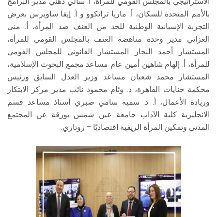
الاستراتيجي بالمجلس القومي للمرأة، أ. سالي ذهني مدير البرامج
بالأمم المتحدة للسكان، أ. ماريا ترانكوو و أ. إيفا ساويرس بعرض
التجربة الإسبانية الوطنية للحد من العنف ضد المرأة، أ. منى
الغزاني مدير وحدة مناهضة العنف بالمجلس القومي للمرأة،
المستشار أحمد النجار المستشار القانوني للمجلس القومي
للمرأة، أ. إلهام شاهين أمين عام مساعد مجمع البحوث الإسلامية،
المستشار محمد شعبان مساعد وزير العدل السابق ورئيس
محكمة جنايات القاهرة، د. وئام محمود نائب مدير مركز الابتكار
وريادة الأعمال، أ. د. سمية سامي صبري أستاذ مساعد قسم
الانجليزية كلية الآداب جامعة عين شمس بورقة عن المجتمع
المدني وتمكين المرأة الريفية اقتصاديًا – روتاري.