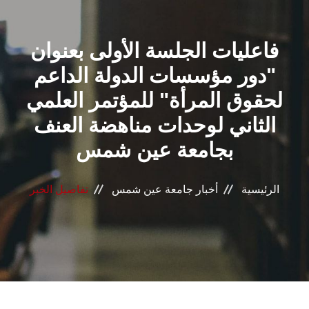
القطاعـات
فاعليات الجلسة الأولى بعنوان
الشئون الأكاديمية
"دور مؤسسات الدولة الداعم
البحث العلمي
لحقوق المرأة" للمؤتمر العلمي
الثاني لوحدات مناهضة العنف
الرعاية الصحية
بجامعة عين شمس
المراكز والوحدات
الرئيسية
أخبار جامعة عين شمس
تفاصيل الخبر
الأنظمة الذكية
الإعلام
تواصل معنا