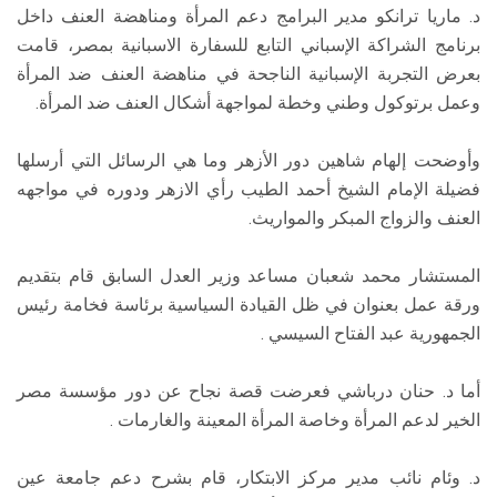
د. ماريا ترانكو مدير البرامج دعم المرأة ومناهضة العنف داخل
برنامج الشراكة الإسباني التابع للسفارة الاسبانية بمصر، قامت
بعرض التجربة الإسبانية الناجحة في مناهضة العنف ضد المرأة
وعمل برتوكول وطني وخطة لمواجهة أشكال العنف ضد المرأة.
وأوضحت إلهام شاهين دور الأزهر وما هي الرسائل التي أرسلها
فضيلة الإمام الشيخ أحمد الطيب رأي الازهر ودوره في مواجهه
العنف والزواج المبكر والمواريث.
المستشار محمد شعبان مساعد وزير العدل السابق قام بتقديم
ورقة عمل بعنوان في ظل القيادة السياسية برئاسة فخامة رئيس
الجمهورية عبد الفتاح السيسي .
أما د. حنان درباشي فعرضت قصة نجاح عن دور مؤسسة مصر
الخير لدعم المرأة وخاصة المرأة المعينة والغارمات .
د. وئام نائب مدير مركز الابتكار، قام بشرح دعم جامعة عين