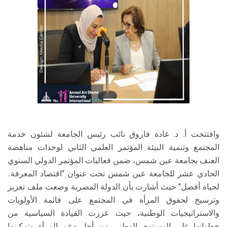
وافتتحت أ. د. غادة فاروق نائب رئيس الجامعة لشئون خدمة
المجتمع وتنمية البيئة المؤتمر العلمي الثاني لوحدات مناهضة
العنف بجامعة عين شمس، ضمن فعاليات المؤتمر الدولي السنوي
الحادي عشر للجامعة عين شمس تحت عنوان "اقتصاد المعرفة..
لحياة أفضل" حيث أشارت بأن الدولة المصرية وضعت ملف تعزيز
وترسيخ لحقوق المرأة في المجتمع على قائمة الأولويات
والاستراتيجيات الوطنية، حيث عززت القيادة السياسية من
خطواتها على المستوى الوطني من أجل دعم المرأة وتمكينها