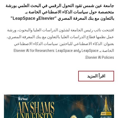
جامعة عين شمس تقود التحول الرقمي في البحث العلمي بورشة
متخصصة حول سياسات الذكاء الاصطناعي الخاصة بـ
"LeapSpace وElsevier" بالتعاون مع بنك المعرفة المصري
افتتحت نائب رئيس الجامعة لشئون الدراسات العليا والبحوث، ورشة
عمل نظمها قطاع الدراسات العليا بالتعاون مع بنك المعرفة المصري،
بعنوان: الذكاء الاصطناعي للباحثين: سياسات الذكاء الاصطناعي
الخاصة بـ LeapSpace وElsevier AI for Researchers: LeapSpace and
Elsevier AI Policies.
اقرأ المزيد