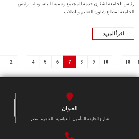
رئيس الجامعة لشئون خدمة المجتمع وتنمية البيئة، ونائب رئيس
الجامعة لقطاع شئون التعليم والطلاب.
اقرأ المزيد
...
...
1
2
4
5
6
7
8
9
10
18
العنوان
شارع الخليفة المأمون - العباسية - القاهرة - مصر