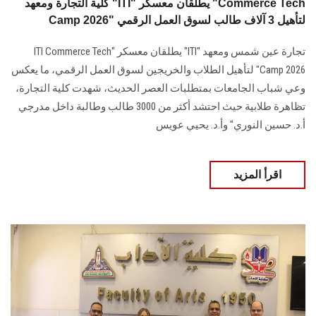
كلية التجارة ومعهد "ITI" يطلقان معسكر "Commerce Tech
Camp 2026" لتأهيل 3 آلاف طالب لسوق العمل الرقمي
تجارة عين شمس ومعهد "ITI" يطلقان معسكر "ITI Commerce Tech
Camp 2026" لتأهيل الطلاب والخريجين لسوق العمل الرقمي، ما يعكس
وعي شباب الجامعات بمتطلبات العصر الحديث، شهدت كلية التجارة،
تظاهرة طلابية حيث احتشد أكثر من 3000 طالب وطالبة داخل مدرجي
أ.د. حسين النوري" وأ.د. يحيي عويس
اقرأ المزيد