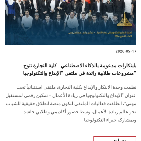
الطلاب
هيئة التدريس
الدراسات العليا
2026-05-17
الخريجين
بابتكارات مدعومة بالذكاء الاصطناعي.. كلية التجارة تتوج
الموظفون
مشروعات طلابية رائدة في ملتقى "الإبداع والتكنولوجيا"
نظمت وحدة الابتكار والإبداع بكلية التجارة، ملتقى استثنائياً تحت
الزائـرون
عنوان "الإبداع والتكنولوجيا في ريادة الأعمال – تمكين رقمي لمستقبل
مهني"، انطلقت فعاليات الملتقى لتكون منصة انطلاق حقيقية للشباب
سجل الان
نحو عالم ريادة الأعمال، وسط حضور أكاديمي وطلابي حاشد،
وبمشاركة خبراء التكنولوجيا