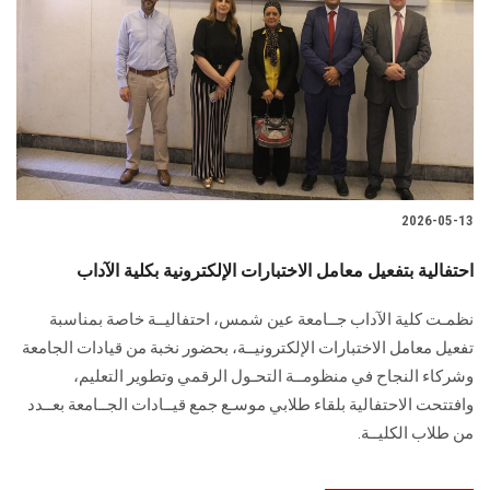
2026-05-13
احتفالية بتفعيل معامل الاختبارات الإلكترونية بكلية الآداب
نظمـت كلية الآداب جــامعة عين شمس، احتفاليــة خاصة بمناسبة
تفعيل معامل الاختبارات الإلكترونيــة، بحضور نخبة من قيادات الجامعة
وشركاء النجاح في منظومــة التحـول الرقمي وتطوير التعليم،
وافتتحت الاحتفالية بلقاء طلابي موسـع جمع قيــادات الجــامعة بعــدد
من طلاب الكليــة.