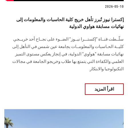
2026-05-10
إكسترا نيوز تُبرز تأهل خريج كلية الحاسبات والمعلومات إلى
نهائيات مسابقة هواوي الدولية
سلّــطت قنــاة “إكستـــرا نيــوز” الضــوء على نجــاح أحد خريــجي
كليــة الحـاسبات والمعلومــات بجامعة عين شمس في التأهل إلى
نهائيات مسابقة “هواوي” الدولية، في إنجاز يعكس مستوى التميز
العلمي والكفاءة التي يتمتع بها طلاب وخريجو الجامعة في مجالات
التكنولوجيا والابتكار.
اقرأ المزيد