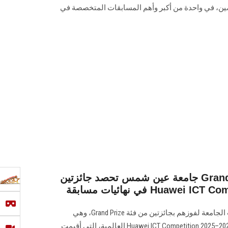
صين، في واحدة من أكبر وأهم المسابقات المتخصصة في
جامعة عين شمس تحصد جائزتين Grand Prize والميدالية الذهبية
هنأ رئيس جامعة عين شمس، طلاب الجامعة لفوزهم بجائزتين من فئة Grand Prize، وهي
أعلى الجوائز في نهائيات مسابقة Huawei ICT Competition 2025–2026 العالمية، التي أقيمت