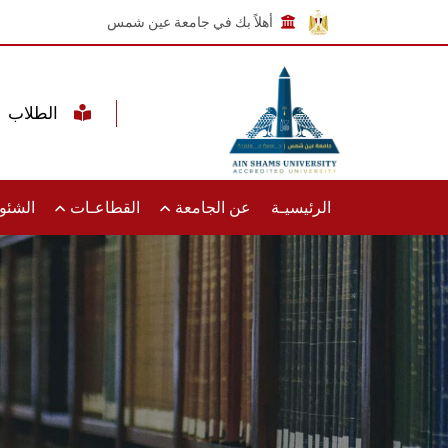
أهلاً بك في جامعة عين شمس
الطلاب
الرئيسيـة
عن الجامعة
القطاعـات
الشئون