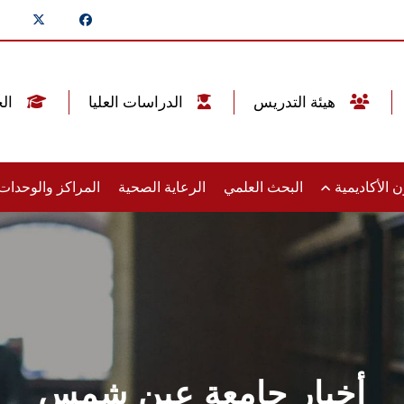
هيئة التدريس
الدراسات العليا
الخريجين
 الأكاديمية
البحث العلمي
الرعاية الصحية
المراكز والوحدا
أخبار جامعة عين شمس