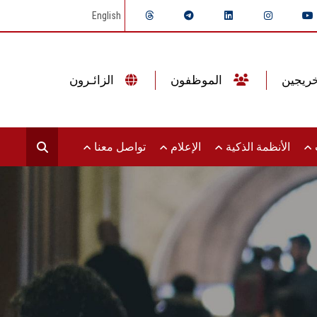
English
الموظفون
الزائـرون
ت
الأنظمة الذكية
الإعلام
تواصل معنا