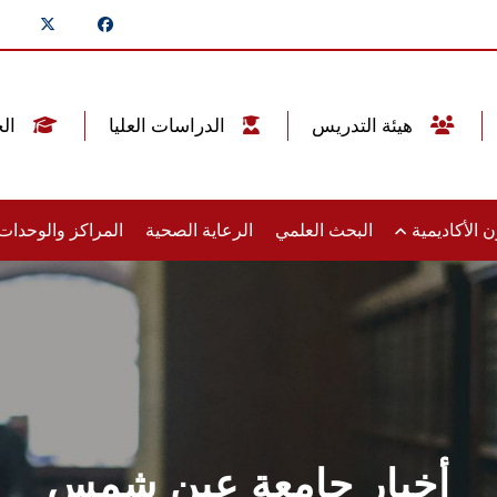
هيئة التدريس
الدراسات العليا
الخريجين
 الأكاديمية
البحث العلمي
الرعاية الصحية
المراكز والوحدا
أخبار جامعة عين شمس