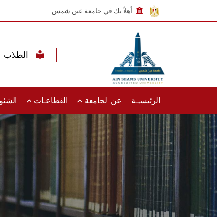
أهلاً بك في جامعة عين شمس
الطلاب
الرئيسيـة
عن الجامعة
القطاعـات
الشئون