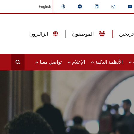
English
الموظفون
الزائـرون
ت
الأنظمة الذكية
الإعلام
تواصل معنا