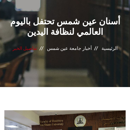
القطاعـات
أسنان عين شمس تحتفل باليوم
الشئون الأكاديمية
العالمي لنظافة اليدين
البحث العلمي
الرئيسية
أخبار جامعة عين شمس
تفاصيل الخبر
الرعاية الصحية
المراكز والوحدات
الأنظمة الذكية
الإعلام
تواصل معنا