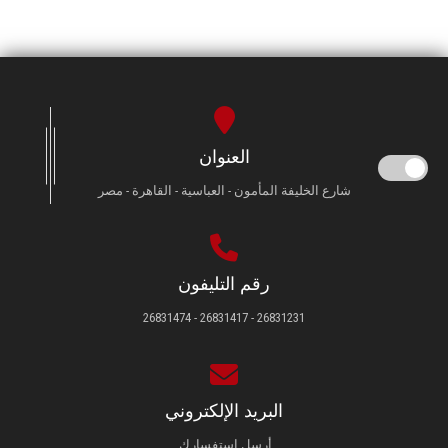
العنوان
شارع الخليفة المأمون - العباسية - القاهرة - مصر
رقم التليفون
26831231 - 26831417 - 26831474
البريد الإلكتروني
أرسل استفسارك.