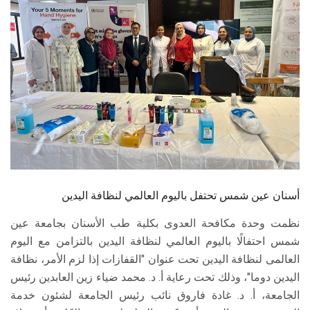
الطلاب
هيئة التدريس
الدراسات العليا
الخريجين
الموظفون
الزائـرون
أسنان عين شمس تحتفل باليوم العالمي لنظافة اليدين
نظمت وحدة مكافحة العدوى بكلية طب الأسنان بجامعة عين
سجل الان
شمس احتفالًا باليوم العالمي لنظافة اليدين بالتزامن مع اليوم
العالمى لنظافة اليدين تحت عنوان "القفازات إذا لزم الأمر، نظافة
اليدين دوما"، وذلك تحت رعاية أ. د. محمد ضياء زين العابدين رئيس
الجامعة، أ. د. غادة فاروق نائب رئيس الجامعة لشئون خدمة