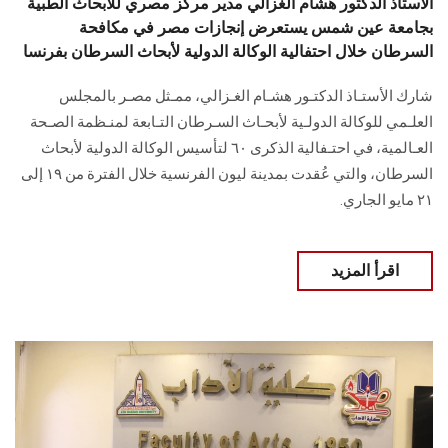
الأستاذ الدكتور هشام الغزالي مدير مركز مصري للأبحاث الطبية
بجامعة عين شمس يستعرض إنجازات مصر في مكافحة
السرطان خلال احتفالية الوكالة الدولية لأبحاث السرطان بفرنسا
شارك الأستـاذ الدكتـور هشـام الغـزالي، ممـثل مصـر بالمجلس
العلـمي للوكالة الدولـية لأبحـاث السـرطان التـابعة لمنـظمة الصـحة
العـالمية، في احتـفالية الذكرى ٦٠ لتأسيس الوكالة الدولية لأبحاث
السرطان، والتي عُقدت بمدينة ليون الفرنسية خلال الفترة من ١٩ إلى
٢١ مايو الجاري.
اقرأ المزيد