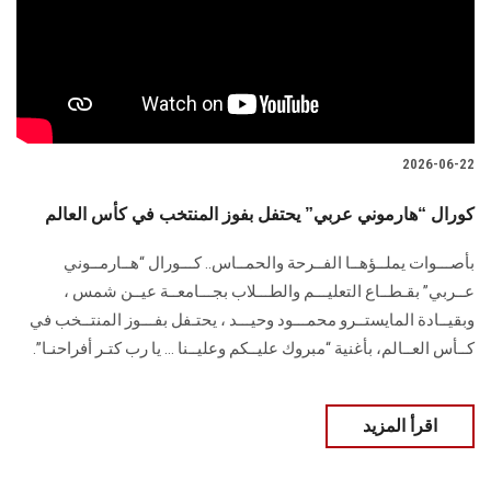
الطلاب
هيئة التدريس
الدراسات العليا
2026-06-22
الخريجين
كورال “هارموني عربي” يحتفل بفوز المنتخب في كأس العالم
الموظفون
بأصـــوات يملــؤهــا الفــرحة والحمــاس.. كـــورال “هــارمــوني
عــربي” بقـطــاع التعليـــم والطـــلاب بجـــامعــة عيــن شمس ،
الزائـرون
وبقيــادة المايستــرو محمـــود وحيـــد ، يحتـفل بفـــوز المنتــخب في
كــأس العــالم، بأغنية “مبروك عليــكم وعليــنا … يا رب كتـر أفراحنـا”.
سجل الان
اقرأ المزيد