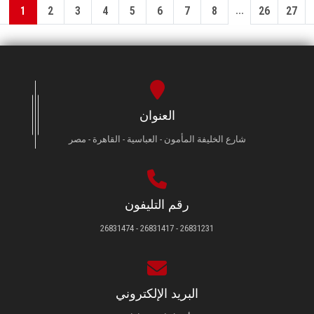
...
1
2
3
4
5
6
7
8
26
27
العنوان
شارع الخليفة المأمون - العباسية - القاهرة - مصر
رقم التليفون
26831231 - 26831417 - 26831474
البريد الإلكتروني