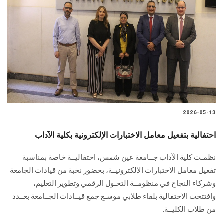
2026-05-13
احتفالية بتفعيل معامل الاختبارات الإلكترونية بكلية الآداب
نظمـت كلية الآداب جــامعة عين شمس، احتفاليــة خاصة بمناسبة
تفعيل معامل الاختبارات الإلكترونيــة، بحضور نخبة من قيادات الجامعة
وشركاء النجاح في منظومــة التحـول الرقمي وتطوير التعليم،
وافتتحت الاحتفالية بلقاء طلابي موسـع جمع قيــادات الجــامعة بعــدد
من طلاب الكليــة.