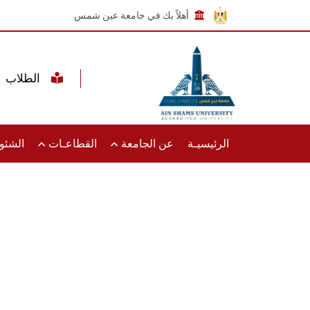
أهلاً بك في جامعة عين شمس
الطلاب
الرئيسيـة
عن الجامعة
القطاعـات
الشئون