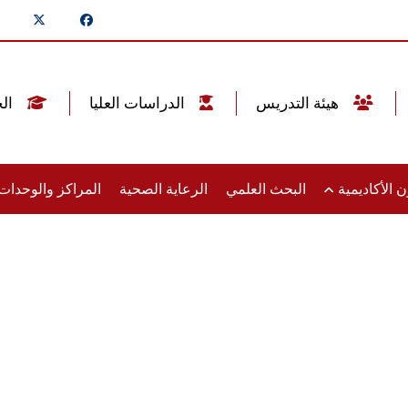
هيئة التدريس
الدراسات العليا
الخريجين
 الأكاديمية
البحث العلمي
الرعاية الصحية
المراكز والوحدا
أخبار جامعة عين شمس