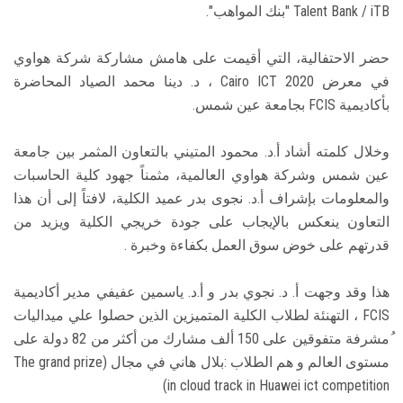
Talent Bank / iTB "بنك المواهب".
حضر الاحتفالية، التي أقيمت على هامش مشاركة شركة هواوي
في معرض Cairo ICT 2020 ، د. دينا محمد الصياد المحاضرة
بأكاديمية FCIS بجامعة عين شمس.
وخلال كلمته أشاد أ.د. محمود المتيني بالتعاون المثمر بين جامعة
عين شمس وشركة هواوي العالمية، مثمناً جهود كلية الحاسبات
والمعلومات بإشراف أ.د. نجوى بدر عميد الكلية، لافتاً إلى أن هذا
التعاون ينعكس بالإيجاب على جودة خريجي الكلية ويزيد من
قدرتهم على خوض سوق العمل بكفاءة وخبرة .
هذا وقد وجهت أ. د. نجوي بدر و أ.د. ياسمين عفيفي مدير أكاديمية
FCIS ، التهنئة لطلاب الكلية المتميزين الذين حصلوا علي ميداليات
ُمشرفة متفوقين على 150 ألف مشارك من أكثر من 82 دولة على
مستوى العالم و هم الطلاب :بلال هاني في مجال (The grand prize
in cloud track in Huawei ict competition)