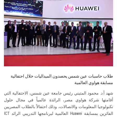
الطلاب
هيئة التدريس
الدراسات العليا
الخريجين
الموظفون
الزائـرون
طلاب حاسبات عين شمس يحصدون الميداليات خلال احتفالية
مسابقة هواوي العالمية
سجل الان
شهد أ.د. محمود المتيني رئيس جامعة عين شمس، الاحتفالية التي
أقامتها شركة هواوي مصر، الرائدة عالمياً في مجال حلول
تكنولوجيا المعلومات والاتصالات، وذلك احتفالاً بالطلاب المصريين
الفائزين بمسابقة Huawei العالمية لبرنامجها التدريبي الرائد ICT