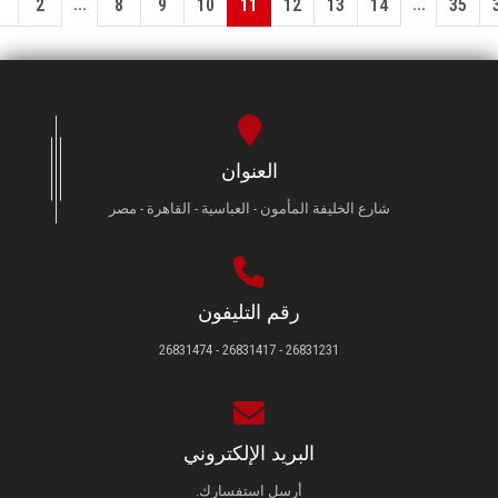
...
...
1
2
8
9
10
11
12
13
14
35
العنوان
شارع الخليفة المأمون - العباسية - القاهرة - مصر
رقم التليفون
26831231 - 26831417 - 26831474
البريد الإلكتروني
أرسل استفسارك.