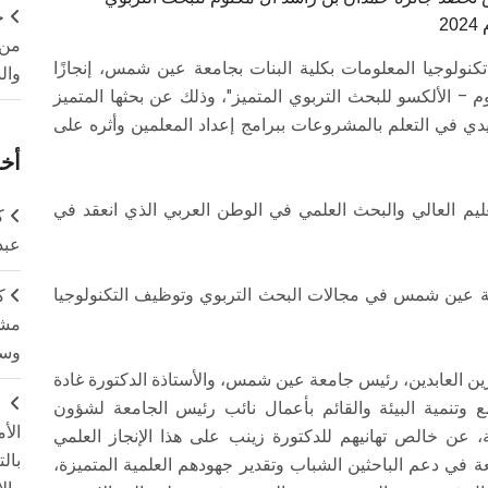
ج
2
من 
نولوجيا المعلومات بكلية البنات بجامعة عين شمس، إنجازًا
وال
وم – الألكسو للبحث التربوي المتميز"، وذلك عن بحثها المتميز
يدي في التعلم بالمشروعات ببرامج إعداد المعلمين وأثره على
أخر
عليم العالي والبحث العلمي في الوطن العربي الذي انعقد في
ك
عبد
امعة عين شمس في مجالات البحث التربوي وتوظيف التكنولوجيا
ك
مشت
وسم
ين العابدين، رئيس جامعة عين شمس، والأستاذة الدكتورة غادة
ج
وتنمية البيئة والقائم بأعمال نائب رئيس الجامعة لشؤون
الأ
ة، عن خالص تهانيهم للدكتورة زينب على هذا الإنجاز العلمي
بال
ة في دعم الباحثين الشباب وتقدير جهودهم العلمية المتميزة،