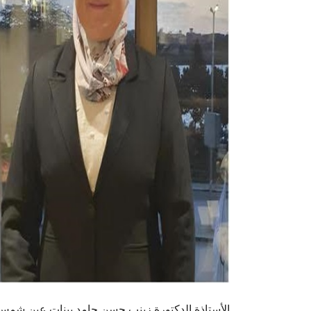
الأستاذة الدكتورة زينب حسن حامد ببنات عين شمس 