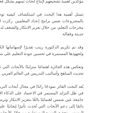
مؤكدين أهمية تشجيعهم لإنتاج أبحاث تسهم بشكل فع
تتمثل أهمية هذا البحث في استكشاف كيفية توظي
بالمشروعات ضمن برامج إعداد المعلمين. ركزت ال
مخرجات التعلم، من خلال تعزيز الابتكار والشغف لد
حديثة وفعالة.
وقد تم تكريم الدكتورة زينب تقديرًا لإسهاماتها ال
ولجهودها المستمرة في تحسين جودة التعليم على م
وتعكس هذه الجائزة اهتمامًا متزايدًا بالأبحاث التي 
تحديث المناهج وأساليب التدريس في العالم العربي.
يُعد البحث الفائز نموذجًا رائدًا في مجال أبحاث ال
في ظل التزايد المستمر في الاعتماد على الذكاء ال
جامعة عين شمس اهتمامًا بالغًا بتعزيز الابتكار وتر
دائمًا إلى دعم الأبحاث التي تُحدث تأثيرًا إيجابيًا 
المستمر بتحقيق التنمية المستدامة من خلال الأبحاث ا