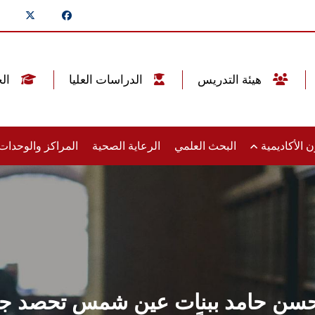
هيئة التدريس
الدراسات العليا
الخريجين
 الأكاديمية
البحث العلمي
الرعاية الصحية
المراكز والوحدا
ب حسن حامد ببنات عين شمس تحصد جا