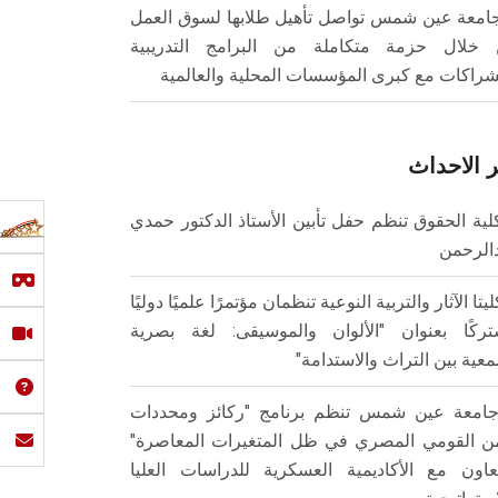
امعة عين شمس تواصل تأهيل طلابها لسوق العمل
خلال حزمة متكاملة من البرامج التدريبية
شراكات مع كبرى المؤسسات المحلية والعالمية
 الاحداث
لية الحقوق تنظم حفل تأبين الأستاذ الدكتور حمدي
الرحمن
ليتا الآثار والتربية النوعية تنظمان مؤتمرًا علميًا دوليًا
ركًا بعنوان "الألوان والموسيقى: لغة بصرية
عية بين التراث والاستدامة"
امعة عين شمس تنظم برنامج "ركائز ومحددات
من القومي المصري في ظل المتغيرات المعاصرة"
تعاون مع الأكاديمية العسكرية للدراسات العليا