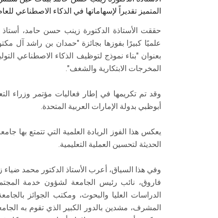
المتميز تقديراً لإسهاماتها في الذكاء الاصطناعي للعام 024
حققت الأستاذة الدكتورة زينب حسن حامد، أستاذ تك
علميًا كبيرًا بفوزها بجائزة "حمدان بن راشد آل مكت
بعنوان "بناء نموذج لتوظيف الذكاء الاصطناعي التول
المخرجات الابتكارية والشغف".
وقد تم تكريمها في إطار فعاليات مؤتمر وزراء الت
أبوظبي بدولة الإمارات العربية المتحدة.
يعكس هذا الفوز الريادة العلمية التي تتمتع بها ج
الحديثة لتحسين العملية التعليمية.
وفي هذا السياق، أعرب الأستاذ الدكتور محمد ضياء ز
فاروق، نائب رئيس الجامعة لشؤون خدمة المجتمع 
الدراسات العليا والبحوث، ومكتب الجوائز بالجامع
المشرف، مشدين بالدور الكبير الذي تقوم به الجامع