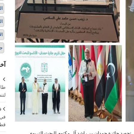
ال
ال
ال
ج
آخر
طال
لتن
ف
في 
قطا
تحصد جائزة حمدان بن راشد آل مكتوم للبحث التربوي