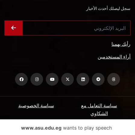
سجل ليصلك أحدث الأخبار
رأيك يهمنا
أراء المستخدمين
سياسة التعامل مع
سياسة الخصوصية
الشكاوي
ميثاق المتعاملين
الأسئلة الشائعة
www.asu.edu.eg
wants to play speech