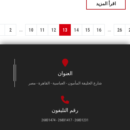
اقرأ المزيد
...
...
1
2
10
11
12
13
14
15
16
26
العنوان
شارع الخليفة المأمون - العباسية - القاهرة - مصر
رقم التليفون
26831231 - 26831417 - 26831474