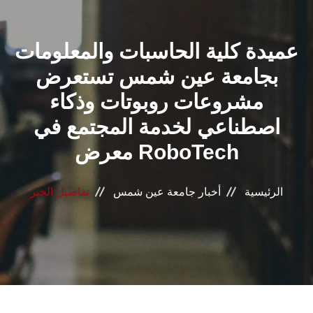
القطاعـات
عميدة كلية الحاسبات والمعلومات
الشئون الأكاديمية
بجامعة عين شمس تستعرض
البحث العلمي
مشروعات روبوتات وذكاء
اصطناعي لخدمة المجتمع في
الرعاية الصحية
معرض RoboTech
المراكز والوحدات
الرئيسية
أخبار جامعة عين شمس
تفاصيل الخبر
الأنظمة الذكية
الإعلام
تواصل معنا