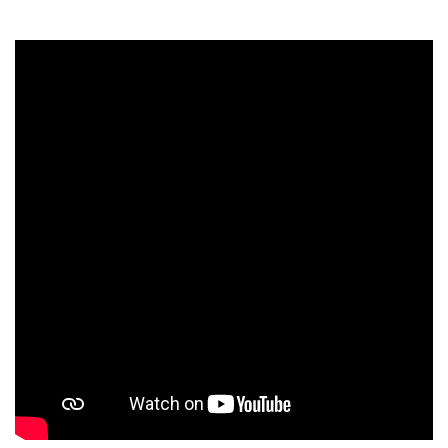
الطلاب
هيئة التدريس
الدراسات العليا
الخريجين
الموظفون
الزائـرون
سجل الان