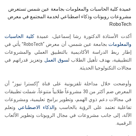
عميدة كلية الحاسبات والمعلومات بجامعة عين شمس تستعرض
مشروعات روبوتات وذكاء اصطناعي لخدمة المجتمع في معرض
RoboTech
أكدت الأستاذة الدكتورة رشا إسماعيل، عميدة
كلية الحاسبات
والمعلومات
بجامعة عين شمس، أن معرض “RoboTech” يأتي في
إطار ربط الدراسة الأكاديمية بالتطبيق العملي والمشروعات
التطبيقية، بهدف تأهيل الطلاب ل
سوق العمل
وتعزيز قدراتهم في
مجالات التكنولوجيا الحديثة.
وأوضحت خلال مداخلة تلفزيونية على قناة “إكسترا نيوز” أن
المعرض ضم أكثر من 30 مشروعاً طلابياً متنوعاً، شملت تطبيقات
في مجالات دعم ذوي الهمم، وتطوير برامج تعليمية، ومشروعات
تفاعلية تعتمد على الرؤية بالحاسب و
الذكاء الاصطناعي
وتعلم
الآلة، إلى جانب مشروعات في مجال الروبوتات وتطوير الألعاب
الرقمية.