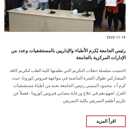
الطلاب
هيئة التدريس
الدراسات العليا
2020-11-15
الخريجين
رئيس الجامعة يُكرم الأطباء والإداريين بالمستشفيات وعدد من
الإدارات المركزية بالجامعة
الموظفون
اختتمت سلسلة حفلات التكريم التي نظمتها كلية الطب لتكريم كافة
المشاركين طوال الفترة الماضية في مواجهة فيروس كورونا، حيث
الزائـرون
كرم أ.د. محمود المتيني رئيس الجامعة نخبة من أطباء مستشفيات
العزل لجهودهم في علاج ورعاية مصابي فيروس كورونا ، فضلاً عن
سجل الان
تكريم أطقم التمريض بكلية التمريض
اقرأ المزيد