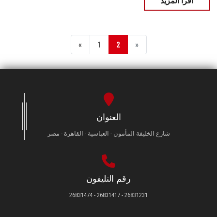
اقرأ المزيد
«
1
2
»
العنوان
شارع الخليفة المأمون - العباسية - القاهرة - مصر
رقم التليفون
26831231 - 26831417 - 26831474