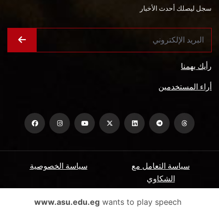
سجل ليصلك أحدث الأخبار
رأيك يهمنا
أراء المستخدمين
سياسة التعامل مع
سياسة الخصوصية
الشكاوي
ميثاق المتعاملين
الأسئلة الشائعة
www.asu.edu.eg
wants to play speech