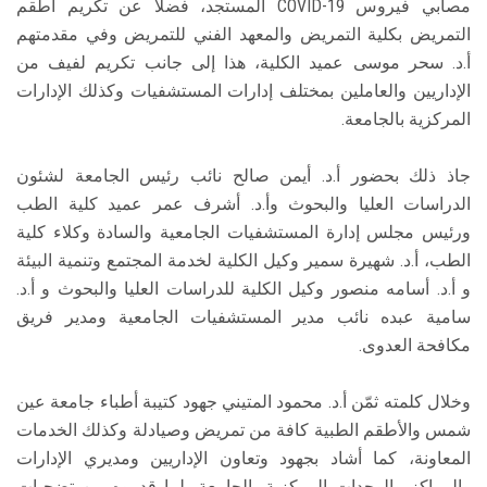
مصابي فيروس COVID-19 المستجد، فضلاً عن تكريم أطقم
التمريض بكلية التمريض والمعهد الفني للتمريض وفي مقدمتهم
أ.د. سحر موسى عميد الكلية، هذا إلى جانب تكريم لفيف من
الإداريين والعاملين بمختلف إدارات المستشفيات وكذلك الإدارات
المركزية بالجامعة.
جاذ ذلك بحضور أ.د. أيمن صالح نائب رئيس الجامعة لشئون
الدراسات العليا والبحوث وأ.د. أشرف عمر عميد كلية الطب
ورئيس مجلس إدارة المستشفيات الجامعية والسادة وكلاء كلية
الطب، أ.د. شهيرة سمير وكيل الكلية لخدمة المجتمع وتنمية البيئة
و أ.د. أسامه منصور وكيل الكلية للدراسات العليا والبحوث و أ.د.
سامية عبده نائب مدير المستشفيات الجامعية ومدير فريق
مكافحة العدوى.
وخلال كلمته ثمّن أ.د. محمود المتيني جهود كتيبة أطباء جامعة عين
شمس والأطقم الطبية كافة من تمريض وصيادلة وكذلك الخدمات
المعاونة، كما أشاد بجهود وتعاون الإداريين ومديري الإدارات
والمراكز والوحدات المركزية بالجامعة، لما قدموه من تضحيات