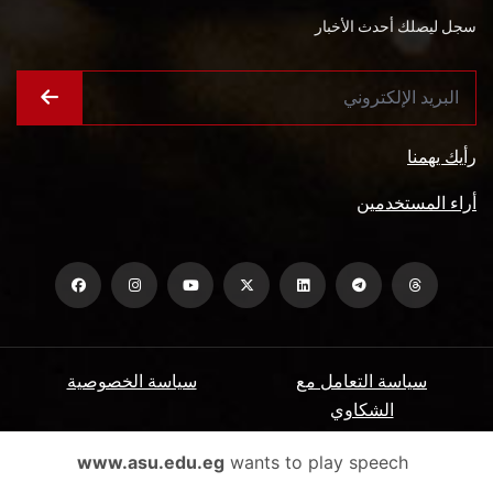
سجل ليصلك أحدث الأخبار
رأيك يهمنا
أراء المستخدمين
سياسة التعامل مع
سياسة الخصوصية
الشكاوي
ميثاق المتعاملين
الأسئلة الشائعة
www.asu.edu.eg
wants to play speech