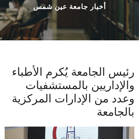
القطاعـات
أخبار جامعة عين شمس
الشئون الأكاديمية
البحث العلمي
الرعاية الصحية
رئيس الجامعة يُكرم الأطباء
المراكز والوحدات
والإداريين بالمستشفيات
الأنظمة الذكية
وعدد من الإدارات المركزية
الإعلام
بالجامعة
تواصل معنا