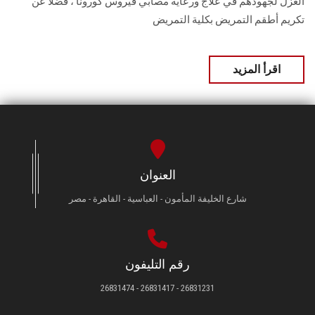
العزل لجهودهم في علاج ورعاية مصابي فيروس كورونا ، فضلاً عن
تكريم أطقم التمريض بكلية التمريض
اقرأ المزيد
العنوان
شارع الخليفة المأمون - العباسية - القاهرة - مصر
رقم التليفون
26831231 - 26831417 - 26831474