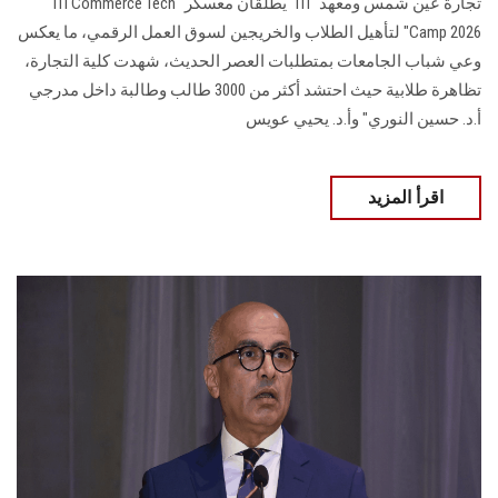
تجارة عين شمس ومعهد "ITI" يطلقان معسكر "ITI Commerce Tech
Camp 2026" لتأهيل الطلاب والخريجين لسوق العمل الرقمي، ما يعكس
وعي شباب الجامعات بمتطلبات العصر الحديث، شهدت كلية التجارة،
تظاهرة طلابية حيث احتشد أكثر من 3000 طالب وطالبة داخل مدرجي
أ.د. حسين النوري" وأ.د. يحيي عويس
اقرأ المزيد