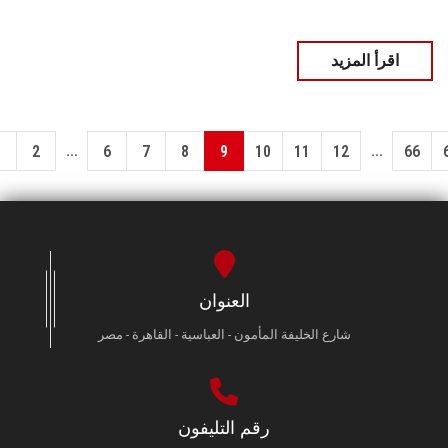
اقرأ المزيد
...
...
1
2
6
7
8
9
10
11
12
66
العنوان
شارع الخليفة المأمون - العباسية - القاهرة - مصر
رقم التليفون