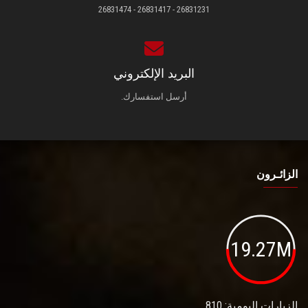
26831231 - 26831417 - 26831474
البريد الإلكتروني
أرسل استفسارك.
الزائـرون
19.27M
الزيارات اليومية: 810