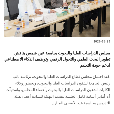
الطلاب
هيئة التدريس
الدراسات العليا
2026-05-20
الخريجين
مجلس الدراسات العليا والبحوث بجامعة عين شمس يناقش
الموظفون
تطوير البحث العلمي والتحول الرقمي وتوظيف الذكاء الاصطناعي
لدعم جودة التعليم
الزائـرون
عُقد اجتماع مجلس قطاع الدراسات العليا والبحوث، برئاسة نائب
رئيس الجامعة لشئون الدراسات العليا والبحوث، وبحضور وكلاء
سجل الان
الكليات لشئون الدراسات العليا والبحوث وأعضاء المجلس، واستهلّت
أ.د. أماني أسامة كامل الجلسة بتقديم التهنئة للسادة أعضاء هيئة
التدريس بمناسبة عيد الأضحى المبارك