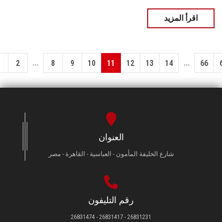
اقرأ المزيد
...
...
1
2
8
9
10
11
12
13
14
66
العنوان
شارع الخليفة المأمون - العباسية - القاهرة - مصر
رقم التليفون
26831231 - 26831417 - 26831474