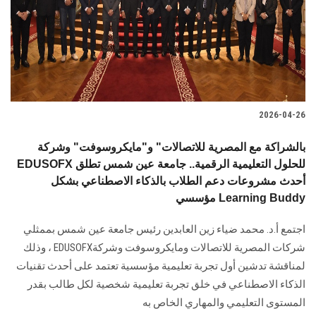
الطلاب
هيئة التدريس
الدراسات العليا
2026-04-26
الخريجين
بالشراكة مع المصرية للاتصالات" و"مايكروسوفت" وشركة
الموظفون
EDUSOFX للحلول التعليمية الرقمية.. جامعة عين شمس تطلق
أحدث مشروعات دعم الطلاب بالذكاء الاصطناعي بشكل
مؤسسي Learning Buddy
الزائـرون
اجتمع أ.د. محمد ضياء زين العابدين رئيس جامعة عين شمس بممثلي
سجل الان
شركات المصرية للاتصالات ومايكروسوفت وشركةEDUSOFX ، وذلك
لمناقشة تدشين أول تجربة تعليمية مؤسسية تعتمد على أحدث تقنيات
الذكاء الاصطناعي في خلق تجربة تعليمية شخصية لكل طالب بقدر
المستوى التعليمي والمهاري الخاص به