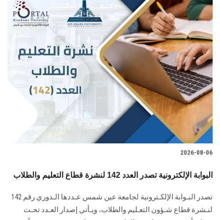
2026-08-06
البوابة الإلكترونية تصدر العدد 142 لنشرة قطاع التعليم والطلاب
تصدر البـوابة الإلكـترونية لجامعة عين شمس عـددها الـدوري رقم 142
لنـشرة قطاع شـؤون التعـليم ‏والطلاب‎، ويـأتي إصدار العـدد تحـت