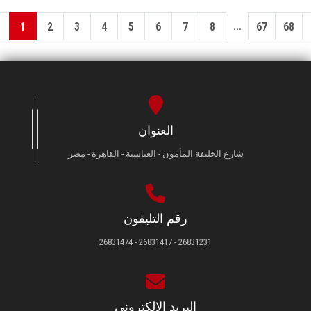
...
1
2
3
4
5
6
7
8
67
68
العنوان
شارع الخليفة المأمون - العباسية - القاهرة - مصر
رقم التليفون
26831231 - 26831417 - 26831474
البريد الإلكتروني