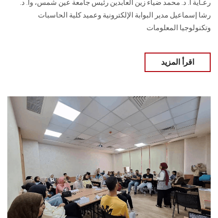
رعـاية أ. د. محمد ضياء زين العابدين رئيس جامعة عين شمس، وأ. د.
‏رشا إسماعيل مدير البوابة الإلكترونية وعميد كلية الحاسبات
وتكنولوجيا المعلومات
اقرأ المزيد