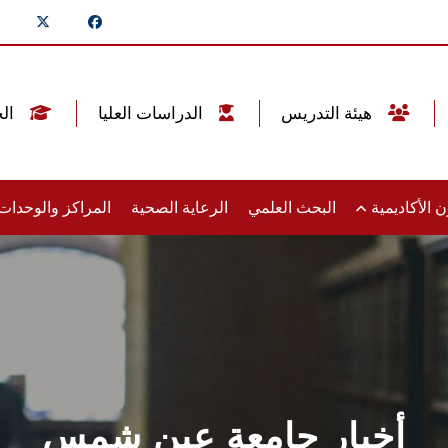
هيئة التدريس
الدراسات العليا
الخريجين
 الأكاديمية
البحث العلمي
الرعاية الصحية
المراكز والوحدا
أخبار جامعة عين شمس