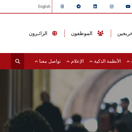
English
الموظفون
الزائـرون
ت
الأنظمة الذكية
الإعلام
تواصل معنا