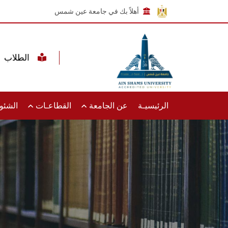
أهلاً بك في جامعة عين شمس
الطلاب
الرئيسيـة
عن الجامعة
القطاعـات
الشئون