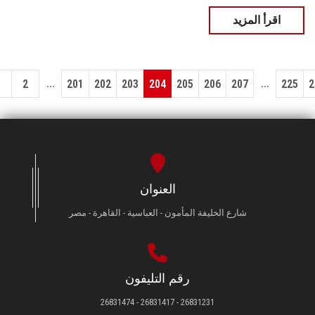
اقرأ المزيد
...
...
1
2
201
202
203
204
205
206
207
225
2
العنوان
شارع الخليفة المأمون - العباسية - القاهرة - مصر
رقم التليفون
26831231 - 26831417 - 26831474