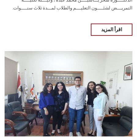
الدكتـــــورة سحر يـــاسيـــــن محمد عبده ، وكيــــلة لكليـــــة
التمريــــض لشئـــــون التعليــــم والطلاب لمـــدة ثلاث سنـــــوات.
اقرأ المزيد