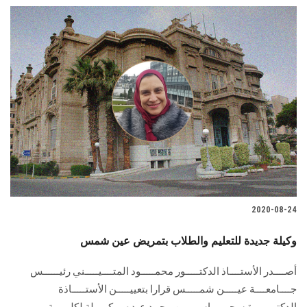
2020-08-24
وكيلة جديدة للتعليم والطلاب بتمريض عين شمس
أصــــدر الأستــــاذ الدكتـــــور محمـــــود المتــــيـــــني رئيــــــس
جــــامعــــة عيـــــن شمـــــس قرارا بتعييـــــن الأستـــــاذة