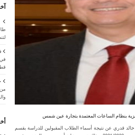
آخر
طال
لتن
ف
في 
قطا
ج
من 
وال
جليزية بنظام الساعات المعتمدة بتجارة عين شمس
أخر
 خالد قدري عن نتيجة أسماء الطلاب المقبولين للدراسة بقسم