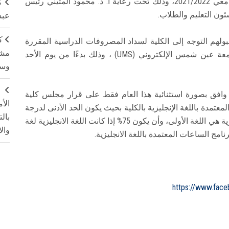
اللغة الانجليزية بنظام الساعات المعتمدة للعام الجامعي 2021/2022، وذلك تحت رعاية أ. د. محمود المتيني رئيس
ك
ئون التعليم والطلاب.
عبد
ك
بولهم التوجه إلى الكلية لسداد المصروفات الدراسية المقررة
مشت
إلكترونيًا عن طريق حساب الطالب على نظام جامعة عين شمس الإلكتروني (UMS) ، وذلك بدءًا من يوم الأحد
وسم
ج
فق بصورة استثنائية هذا العام فقط على قرار مجلس كلية
الأ
عتمدة باللغة الإنجليزية بالكلية بحيث يكون الحد الأدنى لدرجة
بال
اللغة الإنحليزية كلغة أولى 65% إذا كانت اللغة الانجليزية هي اللغة الأولى، وأن يكون 75% إذا كانت اللغة الانجليزية لغة
وال
رنامج الساعات المعتمدة باللغة الانجليزية.
https://www.fac