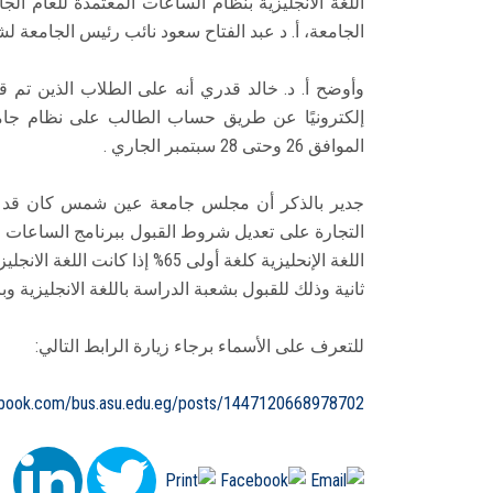
الجامعة، أ. د عبد الفتاح سعود نائب رئيس الجامعة لش
وأوضح أ. د. خالد قدري أنه على الطلاب الذين تم ق
الموافق 26 وحتى 28 سبتمبر الجاري .
جدير بالذكر أن مجلس جامعة عين شمس كان قد وا
التجارة على تعديل شروط القبول ببرنامج الساعات الم
ثانية وذلك للقبول بشعبة الدراسة باللغة الانجليزية وب
للتعرف على الأسماء برجاء زيارة الرابط التالي:
ebook.com/bus.asu.edu.eg/posts/1447120668978702