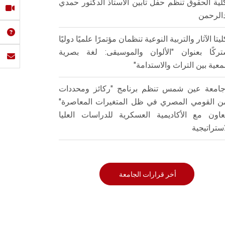
لية الحقوق تنظم حفل تأبين الأستاذ الدكتور حمدي
الرحمن
ليتا الآثار والتربية النوعية تنظمان مؤتمرًا علميًا دوليًا
ركًا بعنوان "الألوان والموسيقى: لغة بصرية
عية بين التراث والاستدامة"
امعة عين شمس تنظم برنامج "ركائز ومحددات
من القومي المصري في ظل المتغيرات المعاصرة"
تعاون مع الأكاديمية العسكرية للدراسات العليا
استراتيجية
أخر قرارات الجامعة