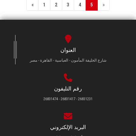
«
1
2
3
4
5
»
العنوان
شارع الخليفة المأمون - العباسية - القاهرة - مصر
رقم التليفون
26831231 - 26831417 - 26831474
البريد الإلكتروني