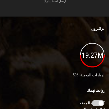
أرسل استفسارك.
الزائـرون
19.27M
الزيارات اليومية: 506
روابط تهمك
خريطة الموقع